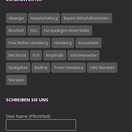
Aiwanger
Ampelschaltung
Bayern Wirtschaftsminister.
Beschluß
CDU
Europaabgeordnete Müller
Freie Wähler Heinsberg
Heinsberg
Kreisverkehr
Merzbrück
PUV
Ringstraße
Schreinemacher
Stadtgebiet
Stadtrat
Trotec Heinsberg
UWG Würselen
Würselen
SCHREIBEN SIE UNS
Dein Name (Pflichtfeld)