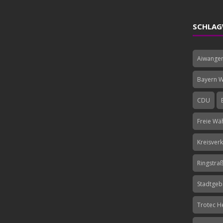
SCHLAG
Aiwange
Bayern Wi
CDU
Freie Wä
Kreisver
Ringstra
Stadtgeb
Trotec H