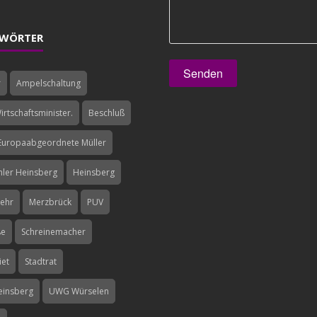
WÖRTER
r
Ampelschaltung
rtschaftsminister.
Beschluß
Europaabgeordnete Müller
hler Heinsberg
Heinsberg
kehr
Merzbrück
PUV
ße
Schreinemacher
iet
Stadtrat
einsberg
UWG Würselen