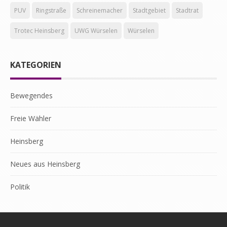
PUV
Ringstraße
Schreinemacher
Stadtgebiet
Stadtrat
Trotec Heinsberg
UWG Würselen
Würselen
KATEGORIEN
Bewegendes
Freie Wähler
Heinsberg
Neues aus Heinsberg
Politik