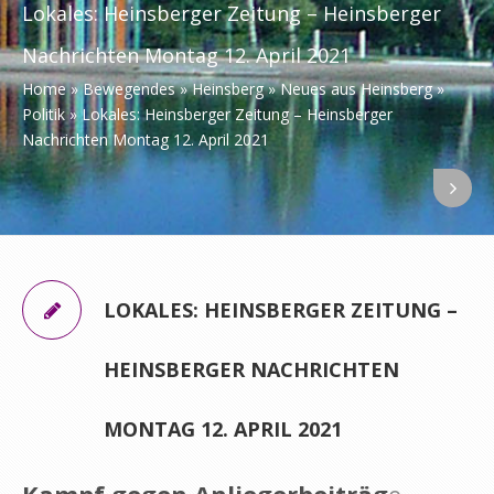
Lokales: Heinsberger Zeitung – Heinsberger
Nachrichten Montag 12. April 2021
Home
»
Bewegendes
»
Heinsberg
»
Neues aus Heinsberg
»
Politik
»
Lokales: Heinsberger Zeitung – Heinsberger
Nachrichten Montag 12. April 2021
LOKALES: HEINSBERGER ZEITUNG –
HEINSBERGER NACHRICHTEN
MONTAG 12. APRIL 2021