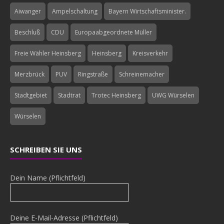
Aiwanger
Ampelschaltung
Bayern Wirtschaftsminister.
Beschluß
CDU
Europaabgeordnete Müller
Freie Wähler Heinsberg
Heinsberg
Kreisverkehr
Merzbrück
PUV
Ringstraße
Schreinemacher
Stadtgebiet
Stadtrat
Trotec Heinsberg
UWG Würselen
Würselen
SCHREIBEN SIE UNS
Dein Name (Pflichtfeld)
Deine E-Mail-Adresse (Pflichtfeld)