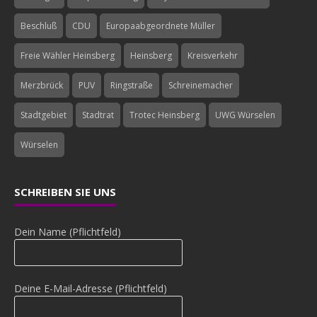
Beschluß
CDU
Europaabgeordnete Müller
Freie Wähler Heinsberg
Heinsberg
Kreisverkehr
Merzbrück
PUV
Ringstraße
Schreinemacher
Stadtgebiet
Stadtrat
Trotec Heinsberg
UWG Würselen
Würselen
SCHREIBEN SIE UNS
Dein Name (Pflichtfeld)
Deine E-Mail-Adresse (Pflichtfeld)