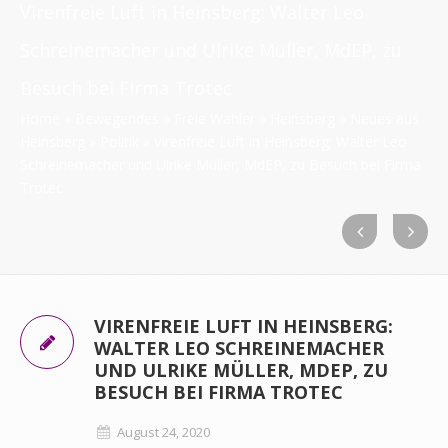
Virenfreie Luft in Heinsberg: Walter Leo
Schreinemacher und Ulrike Müller, MdEP, zu
Besuch bei Firma Trotec
Home
»
Bewegendes
»
Freie Wähler
»
Heinsberg
»
Neues aus
Heinsberg
»
Politik
»
Virenfreie Luft in Heinsberg: Walter Leo
Schreinemacher und Ulrike Müller, MdEP, zu Besuch bei Firma
Trotec
VIRENFREIE LUFT IN HEINSBERG:
WALTER LEO SCHREINEMACHER
UND ULRIKE MÜLLER, MDEP, ZU
BESUCH BEI FIRMA TROTEC
August 24, 2020