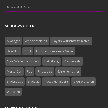
SCHLAGWÖRTER
Aiwanger
Ampelschaltung
Bayern Wirtschaftsminister.
Beschluß
CDU
Europaabgeordnete Müller
Freie Wähler Heinsberg
Heinsberg
Kreisverkehr
Merzbrück
PUV
Ringstraße
Schreinemacher
Stadtgebiet
Stadtrat
Trotec Heinsberg
UWG Würselen
Würselen
SCHREIBEN SIE UNS