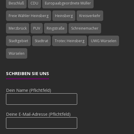
Beschluß
CDU
Europaabgeordnete Müller
Freie Wähler Heinsberg
Heinsberg
Kreisverkehr
Merzbrück
PUV
Ringstraße
Schreinemacher
Stadtgebiet
Stadtrat
Trotec Heinsberg
UWG Würselen
Würselen
SCHREIBEN SIE UNS
Dein Name (Pflichtfeld)
Deine E-Mail-Adresse (Pflichtfeld)