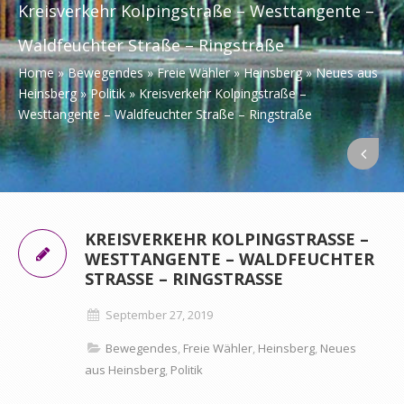
Kreisverkehr Kolpingstraße – Westtangente –
Waldfeuchter Straße – Ringstraße
Home
»
Bewegendes
»
Freie Wähler
»
Heinsberg
»
Neues aus
Heinsberg
»
Politik
»
Kreisverkehr Kolpingstraße –
Westtangente – Waldfeuchter Straße – Ringstraße
KREISVERKEHR KOLPINGSTRASSE – W
ESTTANGENTE – WALDFEUCHTER S
TRASSE – RINGSTRASSE
September 27, 2019
Bewegendes
,
Freie Wähler
,
Heinsberg
,
Neues
aus Heinsberg
,
Politik