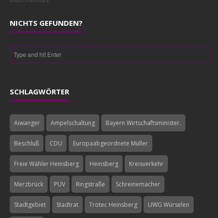
NICHTS GEFUNDEN?
SCHLAGWÖRTER
Aiwanger
Ampelschaltung
Bayern Wirtschaftsminister.
Beschluß
CDU
Europaabgeordnete Müller
Freie Wähler Heinsberg
Heinsberg
Kreisverkehr
Merzbrück
PUV
Ringstraße
Schreinemacher
Stadtgebiet
Stadtrat
Trotec Heinsberg
UWG Würselen